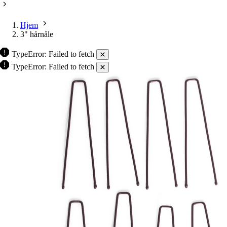
Hjem
3" hårnåle
TypeError: Failed to fetch