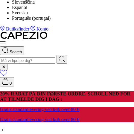
Slovenščina
Español
Svenska
Português (portugal)
Butiksfinder
Konto
Search
0
20% RABAT PÅ DIN FØRSTE ORDRE. SCROLL NED FOR
AT TILMELDE DIG I DAG ↓
Gratis standardlevering ved køb over 80 €
Gratis standardlevering ved køb over 80 €