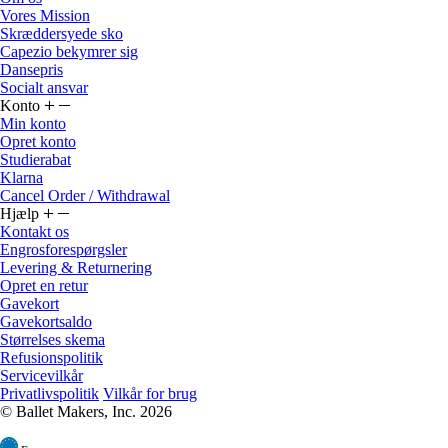
Skræddersyede sko
Capezio bekymrer sig
Dansepris
Socialt ansvar
Konto
Min konto
Opret konto
Studierabat
Klarna
Cancel Order / Withdrawal
Hjælp
Kontakt os
Engrosforespørgsler
Levering & Returnering
Opret en retur
Gavekort
Gavekortsaldo
Størrelses skema
Refusionspolitik
Servicevilkår
Privatlivspolitik
Vilkår for brug
© Ballet Makers, Inc. 2026
Europe