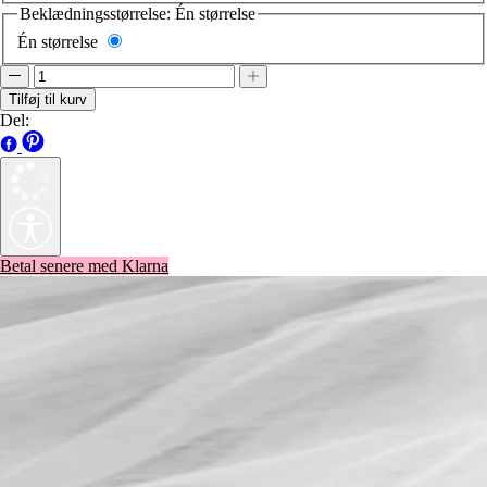
Én størrelse
Tilføj til kurv
Del:
Betal senere med Klarna