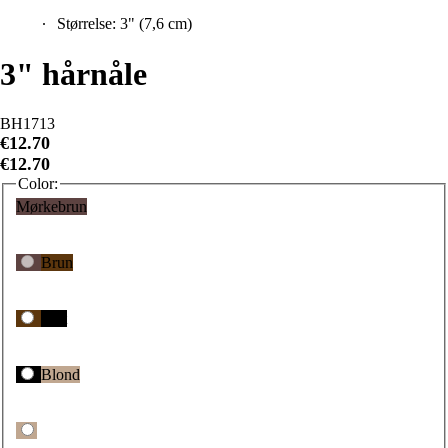
3" hårnåle
BH1713
€12.70
€12.70
Color:
Mørkebrun
Brun
Sort
Blond
Beklædningsstørrelse:
Én størrelse