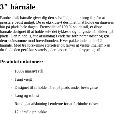
3" hårnåle
Bunheads® hårnåle giver dig den selvtillid, du har brug for, for at
præstere bedst muligt. De er eksklusivt designet til at holde en danseres
hår på plads hele dagen. Fremstillet af 100 % solidt stål, er disse
hårnåle designet til at holde selv det tykkeste og tungeste hår sikkert på
plads. Den runde, glatte afslutning i enderne forhindrer ridser og gør
dem skånsomme mod hovedbunden. Hver pakke indeholder 12
hårnåle. Med tre forskellige størrelser og farver at vælge imellem kan
du finde den perfekte størrelse, der passer til din hårtype og stil.
Produktfunktioner:
100% massivt stål
Tung vægt
Designet til at holde håret på plads under bevægelse
Lang og robust
Rund glat afslutning i enderne for at forhindre ridser
12 hårnåle pr. pakke
Størrelse: 3" (7,6 cm)