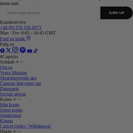
første køb
SIGN UP
Kundeservice
+44 (0) 370 350 0073
Man - Fre: 8:45 - 16:45 GMT
Find en butik
Følg os
#Capezio
Selskab
Om os
Vores Mission
Skræddersyede sko
Capezio bekymrer sig
Dansepris
Socialt ansvar
Konto
Min konto
Opret konto
Studierabat
Klarna
Cancel Order / Withdrawal
Hjælp