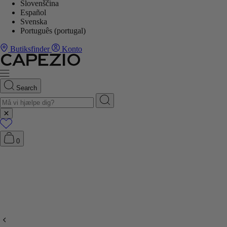
Slovenščina
Español
Svenska
Português (portugal)
Butiksfinder
Konto
Search
0