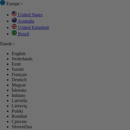
Europe
United States
Australia
BEHØR
ENTIALS
United Kingdom
Brazil
Dansk
SETØJ
SETØJ
SETØJ
GES
GES
English
Nederlands
 ALT
P ALL
LEKTIONER
LECTIONS
LEKTIONER
Eesti
Suomi
Français
Deutsch
GES
GES
GES
Magyar
Íslenska
Italiano
 ALT
 ALT
 ALT
Latviešu
Lietuvių
Polski
Română
Српски
Slovenčina