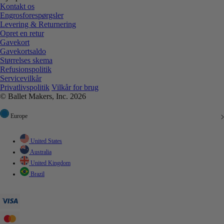
Kontakt os
Engrosforespørgsler
Levering & Returnering
Opret en retur
Gavekort
Gavekortsaldo
Størrelses skema
Refusionspolitik
Servicevilkår
Privatlivspolitik
Vilkår for brug
© Ballet Makers, Inc. 2026
Europe
United States
Australia
United Kingdom
Brazil