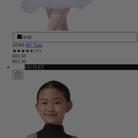
Sort
Hvid
10391
Øv Tutu
57
€83.50
€83.50
OUTLET