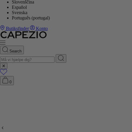
Slovenščina
Español
Svenska
Português (portugal)
Butiksfinder
Konto
Search
0