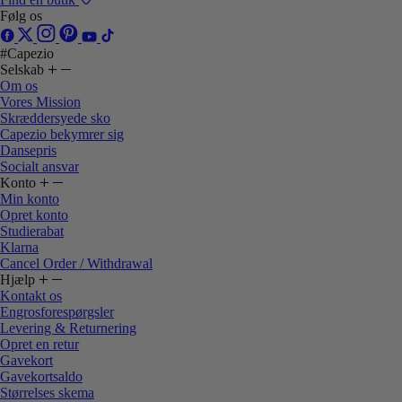
Følg os
#Capezio
Selskab
Om os
Vores Mission
Skræddersyede sko
Capezio bekymrer sig
Dansepris
Socialt ansvar
Konto
Min konto
Opret konto
Studierabat
Klarna
Cancel Order / Withdrawal
Hjælp
Kontakt os
Engrosforespørgsler
Levering & Returnering
Opret en retur
Gavekort
Gavekortsaldo
Størrelses skema