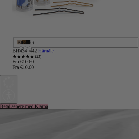
Blond
Brun
Sort
BH434_442
Hårnåle
23
Fra €10.60
Fra €10.60
Betal senere med Klarna