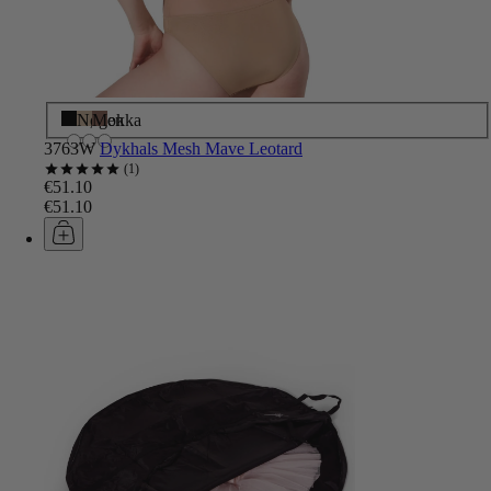
Sort
Nøgen
Mokka
3763W
Dykhals Mesh Mave Leotard
1
€51.10
€51.10