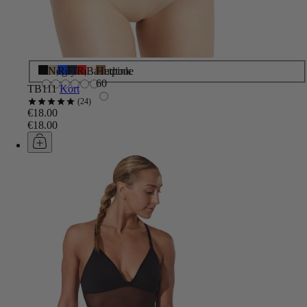
Sort
Nøgen
Royal
Flådeblå
Rød
Balletpink
Hudtone
60
TB111
Kort
24
€18.00
€18.00