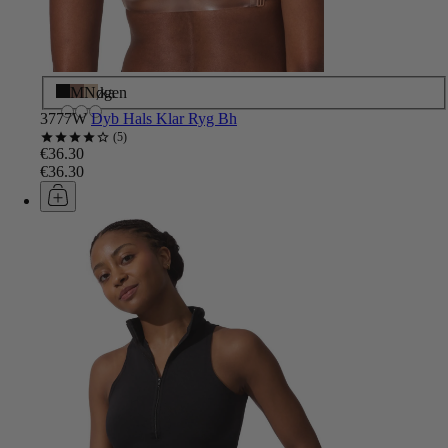
Sort
Mokka
Nøgen
3777W
Dyb Hals Klar Ryg Bh
5
€36.30
€36.30