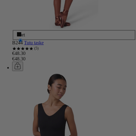
Sort
B244
Tutu taske
5
€48.30
€48.30